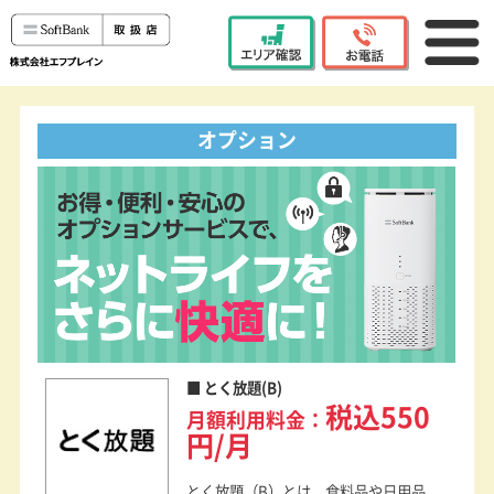
エリア確認
0120-603-653
ソフトバンク Air
お申し込みサイト
オプション
お得・便利・安心のオプションサービスで、ネットライフをさらに快適に！
とく放題(B)
税込550
月額利用料金：
円/月
とく放題（B）とは、食料品や日用品、