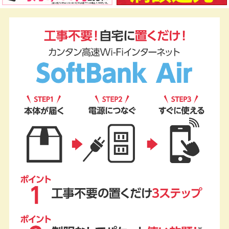
カンタン高速Wi-Fiインターネット
SoftBank Air (ソフトバンク エアー)
POINT1 工事不要の置くだけ3ステップ