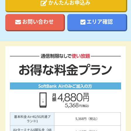
かんたんお申込み
お問い合わせ
エリア確認
通信制限なしで使い放題
お得な料金プラン
基本料金 Air 4G/5G共通プ
5,368円（税込）
ラン
※1
Airターミナル6賦払金（48