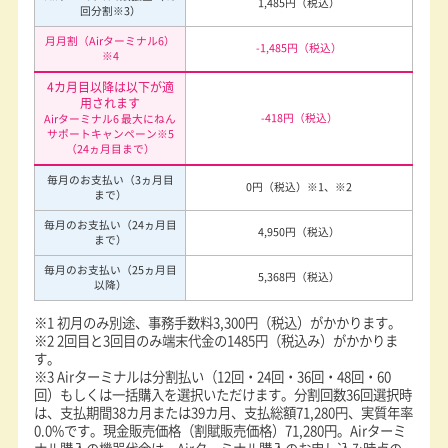
1,485円（税込）
回分割
※3
）
月月割（Airターミナル6）
-1,485円（税込）
※4
4カ月目以降は以下が適
用されます
-418円（税込）
Airターミナル6 最大にねん
サポートキャンペーン
※5
（24ヵ月目まで）
毎月のお支払い（3ヵ月目
0円（税込）
※1、※2
まで）
毎月のお支払い（24ヵ月目
4,950円（税込）
まで）
毎月のお支払い（25ヵ月目
5,368円（税込）
以降）
※1 初月のみ別途、事務手数料3,300円（税込）がかかります。
※2 2回目と3回目のみ端末代金の1485円（税込み）がかかりま
す。
※3 Airターミナルは分割払い（12回・24回・36回・48回・60
回）もしくは一括購入を選択いただけます。分割回数36回選択時
は、支払期間38カ月または39カ月、支払総額71,280円、実質年率
0.0%です。現金販売価格（割賦販売価格）71,280円。Airターミ