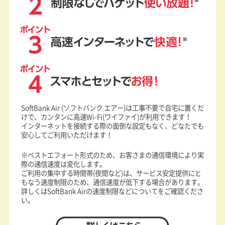
POINT2 制限なしでパケット使い放題!
POINT3 高速インターネットで快適!
POINT4 スマホとセットでお得!
SoftBank Air (ソフトバンク エアー)は工事不要で自宅に置くだ
けで、カンタンに高速Wi-Fi(ワイファイ)が利用できます！
インターネットを接続する際の面倒な設定もなく、どなたでも
安心してご利用いただけます！
※ベストエフォート形式のため、お客さまの通信環境により実
際の通信速度は変化します。
ご利用の集中する時間帯(夜間など)は、サービス安定提供にと
もなう速度制限のため、通信速度が低下する場合があります。
詳しくは
SoftBank Airの速度制限などについて
をご確認くださ
い。